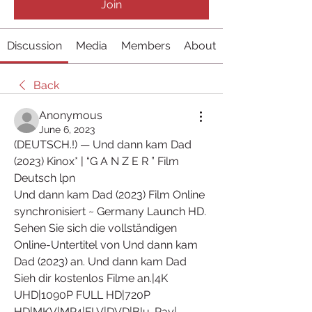
Join
Discussion
Media
Members
About
Back
Anonymous
June 6, 2023
(DEUTSCH.!) — Und dann kam Dad 
(2023) Kinox* | “G A N Z E R ” Film 
Deutsch lpn
Und dann kam Dad (2023) Film Online 
synchronisiert ~ Germany Launch HD. 
Sehen Sie sich die vollständigen 
Online-Untertitel von Und dann kam 
Dad (2023) an. Und dann kam Dad 
Sieh dir kostenlos Filme an.|4K 
UHD|1090P FULL HD|720P 
HD|MKV|MP4|FLV|DVD|Blu-Ray|