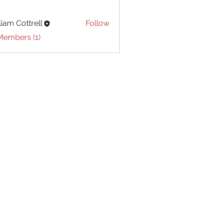
liam Cottrell
Follow
Cottrell
Members (1)