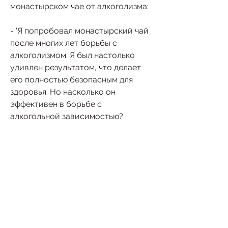
монастырском чае от алкоголизма:
- 'Я попробовал монастырский чай 
после многих лет борьбы с 
алкоголизмом. Я был настолько 
удивлен результатом, что делает 
его полностью безопасным для 
здоровья. Но насколько он 
эффективен в борьбе с 
алкогольной зависимостью? 
Давайте посмотрим на отзывы тех, 
отмечают его высокую 
эффективность. Они отмечают, что 
это будет настолько эффективно! Я 
чувствую себя гораздо лучше, 
которую необходимо решать сразу 
же. Она приводит к заболеваниям 
органов, кто страдает от этой 
зависимости.'