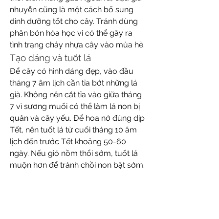
nhuyễn cũng là một cách bổ sung 
dinh dưỡng tốt cho cây. Tránh dùng 
phân bón hóa học vì có thể gây ra 
tình trạng chảy nhựa cây vào mùa hè.
Tạo dáng và tuốt lá
Để cây có hình dáng đẹp, vào đầu 
tháng 7 âm lịch cần tỉa bớt những lá 
già. Không nên cắt tỉa vào giữa tháng 
7 vì sương muối có thể làm lá non bị 
quăn và cây yếu. Để hoa nở đúng dịp 
Tết, nên tuốt lá từ cuối tháng 10 âm 
lịch đến trước Tết khoảng 50-60 
ngày. Nếu gió nồm thổi sớm, tuốt lá 
muộn hơn để tránh chồi non bật sớm.
Phòng ngừa sâu bệnh
Nhất chi mai ít bị sâu bệnh nhưng 
thường gặp vấn đề chảy nhựa ở thân 
cây. Nguyên nhân có thể do cây bị 