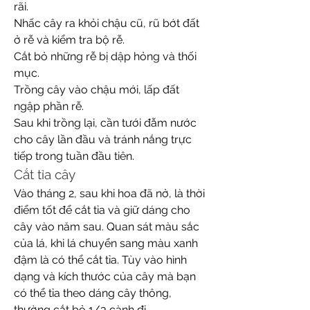
rãi.
Nhấc cây ra khỏi chậu cũ, rũ bớt đất 
ở rễ và kiểm tra bộ rễ.
Cắt bỏ những rễ bị dập hỏng và thối 
mục.
Trồng cây vào chậu mới, lấp đất 
ngập phần rễ.
Sau khi trồng lại, cần tưới đẫm nước 
cho cây lần đầu và tránh nắng trực 
tiếp trong tuần đầu tiên.
Cắt tỉa cây
Vào tháng 2, sau khi hoa đã nở, là thời 
điểm tốt để cắt tỉa và giữ dáng cho 
cây vào năm sau. Quan sát màu sắc 
của lá, khi lá chuyển sang màu xanh 
đậm là có thể cắt tỉa. Tùy vào hình 
dạng và kích thước của cây mà bạn 
có thể tỉa theo dáng cây thông, 
thường cắt bỏ 1/3 cành đi.