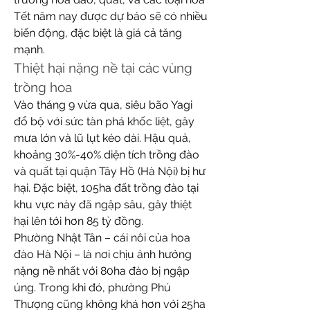
Tết năm nay được dự báo sẽ có nhiều 
biến động, đặc biệt là giá cả tăng 
mạnh.
Thiệt hại nặng nề tại các vùng 
trồng hoa
Vào tháng 9 vừa qua, siêu bão Yagi 
đổ bộ với sức tàn phá khốc liệt, gây 
mưa lớn và lũ lụt kéo dài. Hậu quả, 
khoảng 30%-40% diện tích trồng đào 
và quất tại quận Tây Hồ (Hà Nội) bị hư 
hại. Đặc biệt, 105ha đất trồng đào tại 
khu vực này đã ngập sâu, gây thiệt 
hại lên tới hơn 85 tỷ đồng.
Phường Nhật Tân – cái nôi của hoa 
đào Hà Nội – là nơi chịu ảnh hưởng 
nặng nề nhất với 80ha đào bị ngập 
úng. Trong khi đó, phường Phú 
Thượng cũng không khá hơn với 25ha 