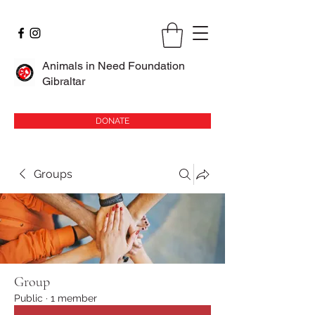
Animals in Need Foundation
Gibraltar
DONATE
Groups
Group
Public
·
1 member