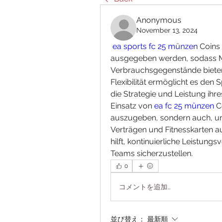
Anonymous
November 13, 2024
ea sports fc 25 münzen
 Coins
ausgegeben werden, sodass M
Verbrauchsgegenstände bieten 
Flexibilität ermöglicht es den S
die Strategie und Leistung ihre
Einsatz von 
ea fc 25 münzen
 C
auszugeben, sondern auch, um 
Verträgen und Fitnesskarten a
hilft, kontinuierliche Leistun
Teams sicherzustellen.
0
コメントを追加…
並び替え：
最新順