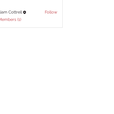
liam Cottrell
Follow
Cottrell
Members (1)