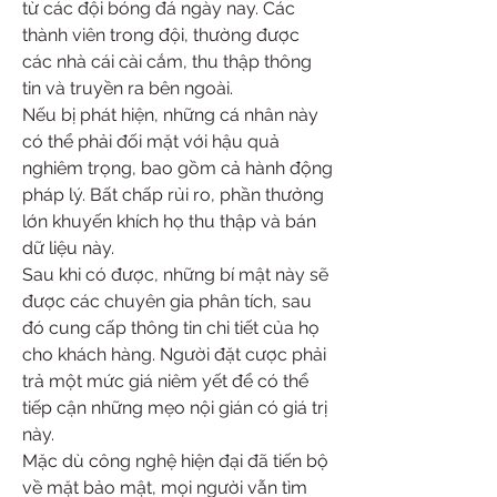
từ các đội bóng đá ngày nay. Các 
thành viên trong đội, thường được 
các nhà cái cài cắm, thu thập thông 
tin và truyền ra bên ngoài.
Nếu bị phát hiện, những cá nhân này 
có thể phải đối mặt với hậu quả 
nghiêm trọng, bao gồm cả hành động 
pháp lý. Bất chấp rủi ro, phần thưởng 
lớn khuyến khích họ thu thập và bán 
dữ liệu này.
Sau khi có được, những bí mật này sẽ 
được các chuyên gia phân tích, sau 
đó cung cấp thông tin chi tiết của họ 
cho khách hàng. Người đặt cược phải 
trả một mức giá niêm yết để có thể 
tiếp cận những mẹo nội gián có giá trị 
này.
Mặc dù công nghệ hiện đại đã tiến bộ 
về mặt bảo mật, mọi người vẫn tìm 