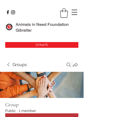
Animals in Need Foundation
Gibraltar
DONATE
Groups
Group
Public
·
1 member