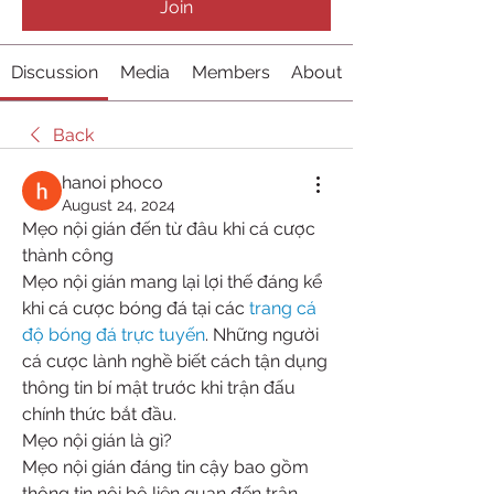
Join
Discussion
Media
Members
About
Back
hanoi phoco
August 24, 2024
Mẹo nội gián đến từ đâu khi cá cược 
thành công
Mẹo nội gián mang lại lợi thế đáng kể 
khi cá cược bóng đá tại các 
trang cá 
độ bóng đá trực tuyến
. Những người 
cá cược lành nghề biết cách tận dụng 
thông tin bí mật trước khi trận đấu 
chính thức bắt đầu.
Mẹo nội gián là gì?
Mẹo nội gián đáng tin cậy bao gồm 
thông tin nội bộ liên quan đến trận 