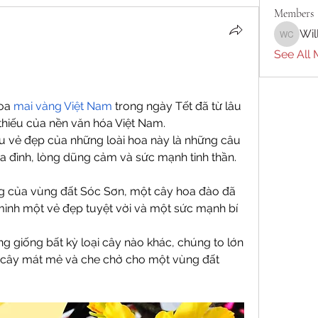
Members
Wil
William 
See All 
oa 
mai vàng Việt Nam
 trong ngày Tết đã từ lâu 
thiếu của nền văn hóa Việt Nam.
sau vẻ đẹp của những loài hoa này là những câu 
a đình, lòng dũng cảm và sức mạnh tinh thần.
g của vùng đất Sóc Sơn, một cây hoa đào đã 
 mình một vẻ đẹp tuyệt vời và một sức mạnh bí 
g giống bất kỳ loại cây nào khác, chúng to lớn 
 cây mát mẻ và che chở cho một vùng đất 