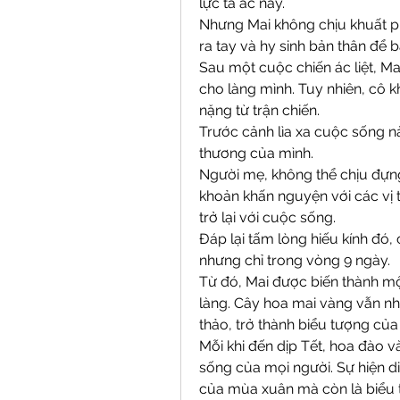
lực tà ác này.
Nhưng Mai không chịu khuất phụ
ra tay và hy sinh bản thân để 
Sau một cuộc chiến ác liệt, Mai
cho làng mình. Tuy nhiên, cô k
nặng từ trận chiến.
Trước cảnh lìa xa cuộc sống nà
thương của mình.
Người mẹ, không thể chịu đựng
khoản khấn nguyện với các vị t
trở lại với cuộc sống.
Đáp lại tấm lòng hiếu kính đó, 
nhưng chỉ trong vòng 9 ngày.
Từ đó, Mai được biến thành m
làng. Cây hoa mai vàng vẫn như
thảo, trở thành biểu tượng của
Mỗi khi đến dịp Tết, hoa đào v
sống của mọi người. Sự hiện d
của mùa xuân mà còn là biểu