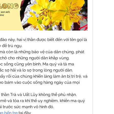
o này, hai vị thần được biết đến với tên gọi là 
 để trú ngụ.
 mà còn là những bảo vệ của dân chúng, phát 
chở cho những người dân khắp vùng.
c sống cũng yên bình. Ma quỷ và tà ma 
ắc sợ hãi và lo sợ trong lòng người dân.
 rối của chúng khiến làng làm ăn bị trì trệ, và 
eo bám vào cuộc sống hàng ngày của mọi 
 thần Trà và Uất Lũy không thể phủ nhận. 
ẽ và tỏa ra khí thế uy nghiêm, khiến ma quỷ 
ãi trước sức mạnh vô hình đó.
ng bến tre
 tại đây