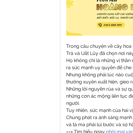
Trong câu chuyện về cây hoa đà
Trà và Uất Lũy đã chọn nơi này
Họ không chỉ là những vị thần
ra sức mạnh uy quyền để che 
Nhưng không phải lúc nào cuộ
thường xuyên xuất hiện, gieo r
Những lời nguyền rủa và sự quấy
những cơn ác mộng liên tục đ
người.
Tuy nhiên, sức mạnh của hai vị
Chúng phát ra ánh sáng mạnh m
và tà ma phải lùi bước và sợ h
==> Tìm hiểu ngay 
phôi mai và