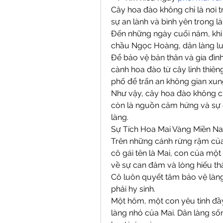
Cây hoa đào không chỉ là nơi t
sự an lành và bình yên trong là
Đến những ngày cuối năm, khi ha
chầu Ngọc Hoàng, dân làng luô
Để bảo vệ bản thân và gia đình
cành hoa đào từ cây linh thiê
phố để trấn an không gian xung
Như vậy, cây hoa đào không c
còn là nguồn cảm hứng và sự 
làng.
Sự Tích Hoa Mai Vàng Miền N
Trên những cánh rừng rậm của
cô gái tên là Mai, con của một
về sự can đảm và lòng hiếu th
Cô luôn quyết tâm bảo vệ làng
phải hy sinh.
Một hôm, một con yêu tinh đầy 
làng nhỏ của Mai. Dân làng sốn