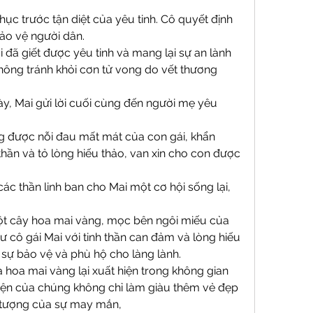
c trước tận diệt của yêu tinh. Cô quyết định 
bảo vệ người dân.
 đã giết được yêu tinh và mang lại sự an lành 
hông tránh khỏi cơn tử vong do vết thương 
y, Mai gửi lời cuối cùng đến người mẹ yêu 
 được nỗi đau mất mát của con gái, khẩn 
hần và tỏ lòng hiếu thảo, van xin cho con được 
các thần linh ban cho Mai một cơ hội sống lại, 
ột cây hoa mai vàng, mọc bên ngôi miếu của 
 cô gái Mai với tinh thần can đảm và lòng hiếu 
 sự bảo vệ và phù hộ cho làng lành.
à hoa mai vàng lại xuất hiện trong không gian 
iện của chúng không chỉ làm giàu thêm vẻ đẹp 
 tượng của sự may mắn,