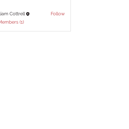
liam Cottrell
Follow
Cottrell
Members (1)