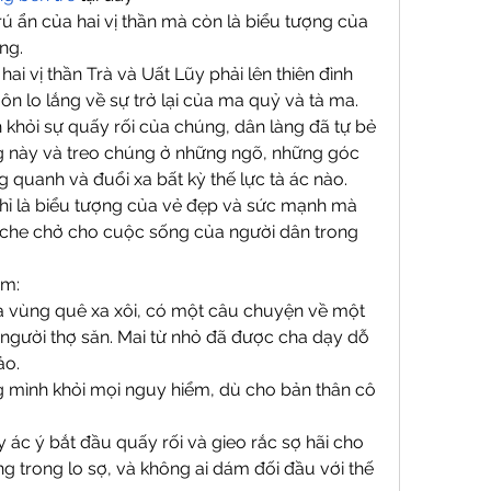
rú ẩn của hai vị thần mà còn là biểu tượng của 
ng.
i vị thần Trà và Uất Lũy phải lên thiên đình 
n lo lắng về sự trở lại của ma quỷ và tà ma.
 khỏi sự quấy rối của chúng, dân làng đã tự bẻ 
ng này và treo chúng ở những ngõ, những góc 
 quanh và đuổi xa bất kỳ thế lực tà ác nào.
hỉ là biểu tượng của vẻ đẹp và sức mạnh mà 
che chở cho cuộc sống của người dân trong 
am:
 vùng quê xa xôi, có một câu chuyện về một 
 người thợ săn. Mai từ nhỏ đã được cha dạy dỗ 
ảo.
 mình khỏi mọi nguy hiểm, dù cho bản thân cô 
ác ý bắt đầu quấy rối và gieo rắc sợ hãi cho 
g trong lo sợ, và không ai dám đối đầu với thế 