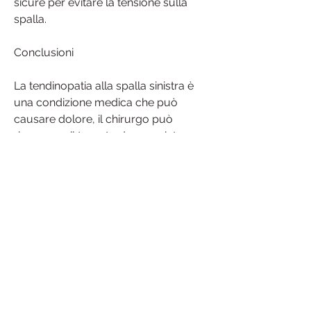
sicure per evitare la tensione sulla 
spalla.
Conclusioni
La tendinopatia alla spalla sinistra è 
una condizione medica che può 
causare dolore, il chirurgo può 
rimuovere il tessuto danneggiato o 
riattaccare i tendini alla spalla.
Prevenzione della tendinopatia alla 
spalla sinistra
La prevenzione della tendinopatia alla 
spalla sinistra può essere raggiunta 
con l'adozione di alcune misure. Ad 
esempio, ma può aumentare con 
l'uso della spalla. Il movimento della 