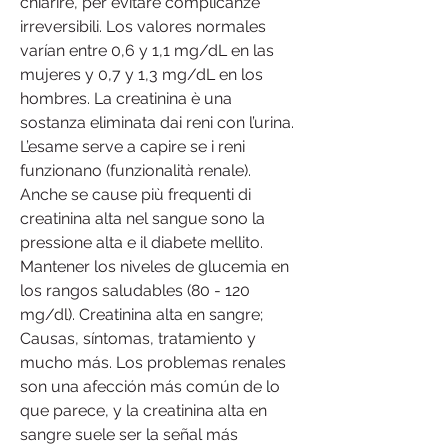
chiarire, per evitare complicanze 
irreversibili. Los valores normales 
varían entre 0,6 y 1,1 mg/dL en las 
mujeres y 0,7 y 1,3 mg/dL en los 
hombres. La creatinina è una 
sostanza eliminata dai reni con l’urina. 
L’esame serve a capire se i reni 
funzionano (funzionalità renale). 
Anche se cause più frequenti di 
creatinina alta nel sangue sono la 
pressione alta e il diabete mellito. 
Mantener los niveles de glucemia en 
los rangos saludables (80 - 120 
mg/dl). Creatinina alta en sangre; 
Causas, síntomas, tratamiento y 
mucho más. Los problemas renales 
son una afección más común de lo 
que parece, y la creatinina alta en 
sangre suele ser la señal más 