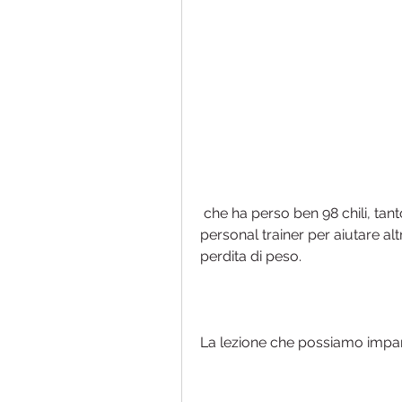
 che ha perso ben 98 chili, tanto che ha deciso di diventare anche lei un 
personal trainer per aiutare alt
perdita di peso.
La lezione che possiamo impar