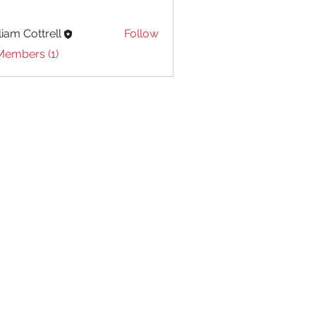
liam Cottrell
Follow
Cottrell
Members (1)