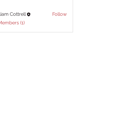
liam Cottrell
Follow
Cottrell
Members (1)