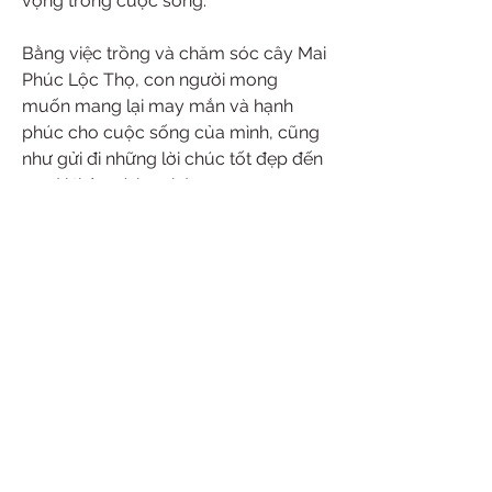
vọng trong cuộc sống.
Bằng việc trồng và chăm sóc cây Mai 
Phúc Lộc Thọ, con người mong 
muốn mang lại may mắn và hạnh 
phúc cho cuộc sống của mình, cũng 
như gửi đi những lời chúc tốt đẹp đến 
người thân và bạn bè.
Từ xưa đến nay, Mai Phúc Lộc Thọ 
vẫn luôn được coi là biểu tượng của 
sự may mắn và thịnh vượng.
Việc trồng và chăm sóc cây Mai Phúc 
Lộc Thọ không chỉ là một việc làm 
truyền thống mà còn là một cách để 
tôn vinh những giá trị văn hóa và tinh 
thần của dân tộc.