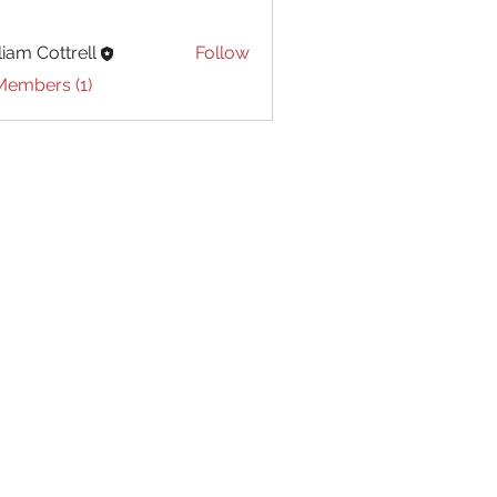
liam Cottrell
Follow
Cottrell
Members (1)