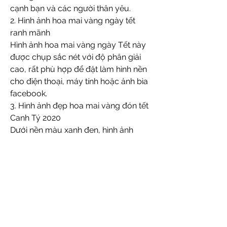
cạnh bạn và các người thân yêu.
2. Hình ảnh hoa mai vàng ngày tết 
ranh mãnh
Hình ảnh hoa mai vàng ngày Tết này 
được chụp sắc nét với độ phân giải 
cao, rất phù hợp để đặt làm hình nền 
cho điện thoại, máy tính hoặc ảnh bìa 
facebook.
3. Hình ảnh đẹp hoa mai vàng đón tết 
Canh Tý 2020
Dưới nền màu xanh đen, hình ảnh 
bông mai vàng phát triển thành sống 
động, trùng hợp và ranh con hơn bao 
giờ hết.
4. Bức tranh hoa mai vàng hấp dẫn 
nhất
Hình ảnh hoa mai vàng trong ngày 
Tết là biểu tượng của sự trường thọ, 