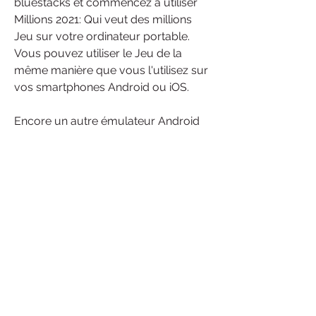
bluestacks et commencez à utiliser 
Millions 2021: Qui veut des millions 
Jeu sur votre ordinateur portable. 
Vous pouvez utiliser le Jeu de la 
même manière que vous l'utilisez sur 
vos smartphones Android ou iOS.
Encore un autre émulateur Android 
populaire qui attire beaucoup 
d'attention ces derniers temps est 
MEmu play. Il est super flexible, 
rapide et exclusivement conçu à des 
fins de jeu. Maintenant, nous allons 
voir comment Télécharger Millions 
2021: Qui veut des millions pour PC 
Windows 11 ou 10 ou 8 ou 7 
ordinateurs portables utilisant 
MemuPlay.