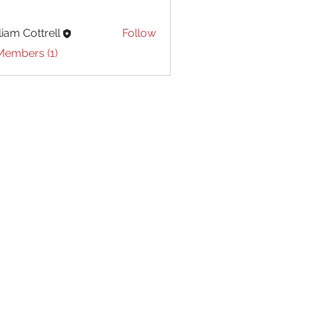
liam Cottrell
Follow
Cottrell
Members (1)