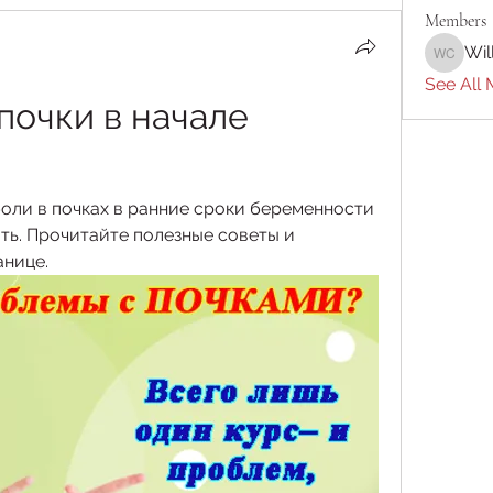
Members
Wil
William 
See All 
почки в начале 
и
оли в почках в ранние сроки беременности 
ть. Прочитайте полезные советы и 
анице.