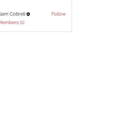
liam Cottrell
Follow
Cottrell
Members (1)