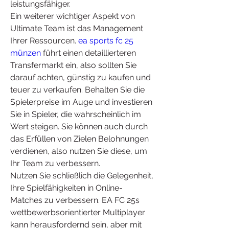
leistungsfähiger. 
Ein weiterer wichtiger Aspekt von 
Ultimate Team ist das Management 
Ihrer Ressourcen. 
ea sports fc 25 
münzen
 führt einen detaillierteren 
Transfermarkt ein, also sollten Sie 
darauf achten, günstig zu kaufen und 
teuer zu verkaufen. Behalten Sie die 
Spielerpreise im Auge und investieren 
Sie in Spieler, die wahrscheinlich im 
Wert steigen. Sie können auch durch 
das Erfüllen von Zielen Belohnungen 
verdienen, also nutzen Sie diese, um 
Ihr Team zu verbessern. 
Nutzen Sie schließlich die Gelegenheit, 
Ihre Spielfähigkeiten in Online-
Matches zu verbessern. EA FC 25s 
wettbewerbsorientierter Multiplayer 
kann herausfordernd sein, aber mit 