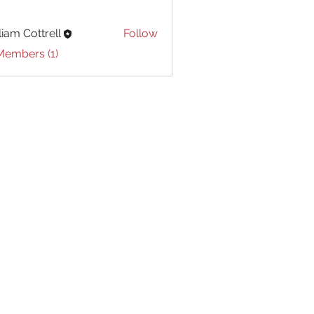
liam Cottrell
Follow
Cottrell
Members (1)