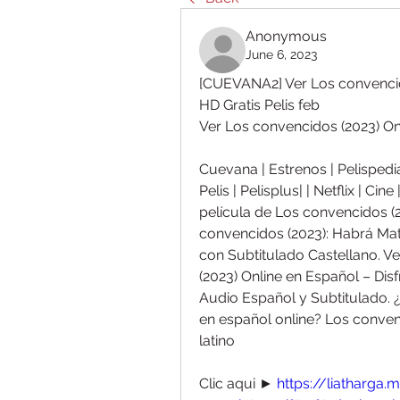
Anonymous
June 6, 2023
[CUEVANA2] Ver Los convencido
HD Gratis Pelis feb
Ver Los convencidos (2023) On
Cuevana | Estrenos | Pelispedia 
Pelis | Pelisplus| | Netflix | Cin
película de Los convencidos (2
convencidos (2023): Habrá Mat
con Subtitulado Castellano. V
(2023) Online en Español – Dis
Audio Español y Subtitulado. 
en español online? Los conven
latino
Clic aqui ► 
https://liatharga