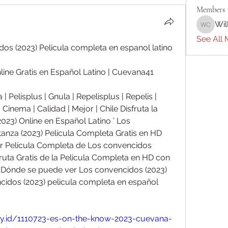
Members
Wil
William 
See All 
s (2023) Pelicula completa en espanol latino 
line Gratis en Español Latino | Cuevana41
| Pelisplus | Gnula | Repelisplus | Repelis | 
e | Cinema | Calidad | Mejor | Chile Disfruta la 
023) Online en Español Latino ’ Los 
anza (2023) Película Completa Gratis en HD 
er Película Completa de Los convencidos 
fruta Gratis de la Pelicula Completa en HD con 
¿Dónde se puede ver Los convencidos (2023) 
cidos (2023) pelicula completa en español 
.my.id/1110723-es-on-the-know-2023-cuevana-