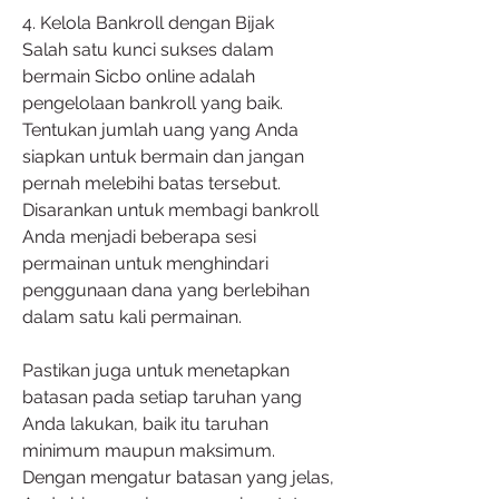
4. Kelola Bankroll dengan Bijak
Salah satu kunci sukses dalam 
bermain Sicbo online adalah 
pengelolaan bankroll yang baik. 
Tentukan jumlah uang yang Anda 
siapkan untuk bermain dan jangan 
pernah melebihi batas tersebut. 
Disarankan untuk membagi bankroll 
Anda menjadi beberapa sesi 
permainan untuk menghindari 
penggunaan dana yang berlebihan 
dalam satu kali permainan.
Pastikan juga untuk menetapkan 
batasan pada setiap taruhan yang 
Anda lakukan, baik itu taruhan 
minimum maupun maksimum. 
Dengan mengatur batasan yang jelas, 