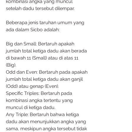
kombinasi angka yang muncul 
setelah dadu tersebut dilempar.
Beberapa jenis taruhan umum yang 
ada dalam Sicbo adalah:
Big dan Small: Bertaruh apakah 
jumlah total ketiga dadu akan berada 
di bawah 11 (Small) atau di atas 11 
(Big).
Odd dan Even: Bertaruh pada apakah 
jumlah total ketiga dadu akan ganjil 
(Odd) atau genap (Even).
Specific Triples: Bertaruh pada 
kombinasi angka tertentu yang 
muncul di ketiga dadu.
Any Triple: Bertaruh bahwa ketiga 
dadu akan menunjukkan angka yang 
sama, meskipun angka tersebut tidak 