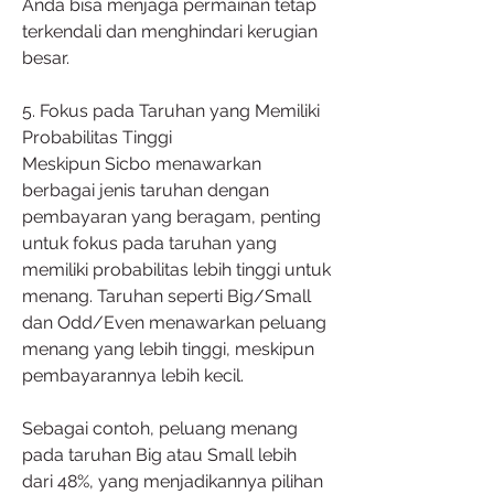
Anda bisa menjaga permainan tetap 
terkendali dan menghindari kerugian 
besar.
5. Fokus pada Taruhan yang Memiliki 
Probabilitas Tinggi
Meskipun Sicbo menawarkan 
berbagai jenis taruhan dengan 
pembayaran yang beragam, penting 
untuk fokus pada taruhan yang 
memiliki probabilitas lebih tinggi untuk 
menang. Taruhan seperti Big/Small 
dan Odd/Even menawarkan peluang 
menang yang lebih tinggi, meskipun 
pembayarannya lebih kecil.
Sebagai contoh, peluang menang 
pada taruhan Big atau Small lebih 
dari 48%, yang menjadikannya pilihan 