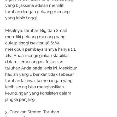
yang bijaksana adalah memilih 
taruhan dengan peluang menang 
yang lebih tinggi.
Misalnya, taruhan Big dan Small 
memiliki peluang menang yang 
cukup tinggi (sekitar 48,61%), 
meskipun pembayarannya hanya 1:1. 
Jika Anda menginginkan stabilitas 
dalam kemenangan, fokuskan 
taruhan Anda pada jenis ini. Meskipun 
hadiah yang diberikan tidak sebesar 
taruhan lainnya, kemenangan yang 
lebih sering bisa menghasilkan 
keuntungan yang konsisten dalam 
jangka panjang.
3. Gunakan Strategi Taruhan 