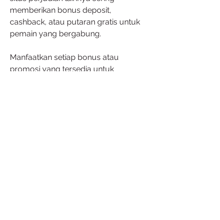
memberikan bonus deposit, 
cashback, atau putaran gratis untuk 
pemain yang bergabung.
Manfaatkan setiap bonus atau 
promosi yang tersedia untuk 
menambah modal Anda. Dengan 
memanfaatkan bonus, Anda bisa 
meningkatkan jumlah taruhan Anda 
tanpa harus mengeluarkan lebih 
banyak uang, yang pada gilirannya 
bisa meningkatkan peluang Anda 
untuk menang.
7. Bermain dengan Disiplin dan 
Menghindari Keputusan Emosional
Salah satu aspek penting dalam 
bermain Sicbo online adalah menjaga 