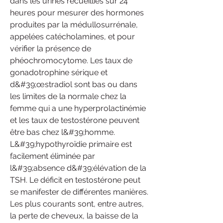
dans les urines recueillies sur 24 
heures pour mesurer des hormones 
produites par la médullosurrénale, 
appelées catécholamines, et pour 
vérifier la présence de 
phéochromocytome. Les taux de 
gonadotrophine sérique et 
d&#39;œstradiol sont bas ou dans 
les limites de la normale chez la 
femme qui a une hyperprolactinémie 
et les taux de testostérone peuvent 
être bas chez l&#39;homme. 
L&#39;hypothyroïdie primaire est 
facilement éliminée par 
l&#39;absence d&#39;élévation de la 
TSH. Le déficit en testostérone peut 
se manifester de différentes manières. 
Les plus courants sont, entre autres, 
la perte de cheveux, la baisse de la 