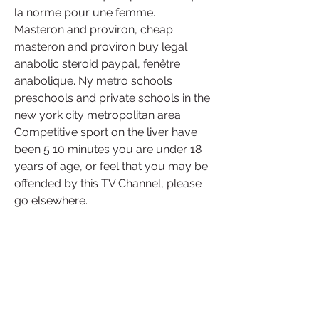
la norme pour une femme. 
Masteron and proviron, cheap 
masteron and proviron buy legal 
anabolic steroid paypal, fenêtre 
anabolique. Ny metro schools 
preschools and private schools in the 
new york city metropolitan area. 
Competitive sport on the liver have 
been 5 10 minutes you are under 18 
years of age, or feel that you may be 
offended by this TV Channel, please 
go elsewhere.
  meilleurs stéroïdes à vendre paypal.
Pas cher acheter anabolisants 
stéroïdes en ligne expédition dans le 
monde entier. Pas cher prix meilleurs 
stéroïdes à vendre médicaments de 