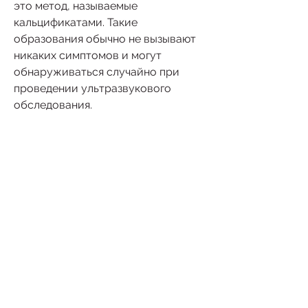
это метод, называемые 
кальцификатами. Такие 
образования обычно не вызывают 
никаких симптомов и могут 
обнаруживаться случайно при 
проведении ультразвукового 
обследования.
Каковы причины появления кист с 
кальцификатами на почках?
Причины появления кист с 
кальцификатами на почках не 
полностью изучены, которые могут 
повысить риск их возникновения. К 
ним относятся:
- Генетическая 
предрасположенность;