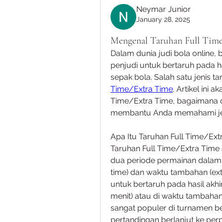
Neymar Junior
January 28, 2025
Mengenal Taruhan Full Time
Dalam dunia judi bola online,
penjudi untuk bertaruh pada 
sepak bola. Salah satu jenis t
Time/Extra Time
. Artikel ini 
Time/Extra Time, bagaimana ca
membantu Anda memahami jenis
Apa Itu Taruhan Full Time/Ext
Taruhan Full Time/Extra Time
dua periode permainan dalam p
time) dan waktu tambahan (ext
untuk bertaruh pada hasil akhir
menit) atau di waktu tambahan 
sangat populer di turnamen be
pertandingan berlanjut ke perp