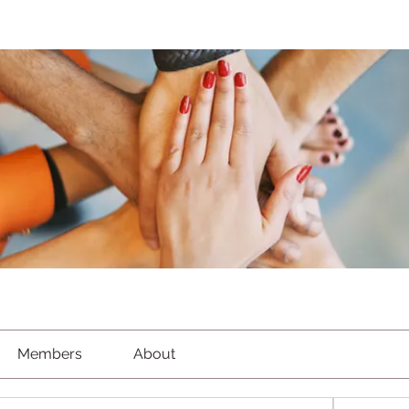
Members
About