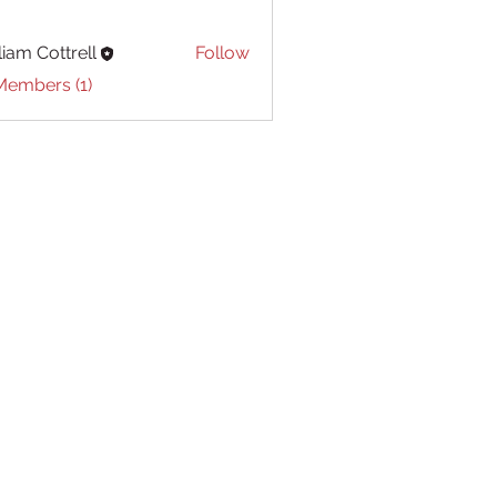
liam Cottrell
Follow
Cottrell
Members (1)