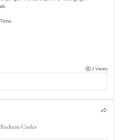
al.
 Time
7 Views
s Redeem Codes