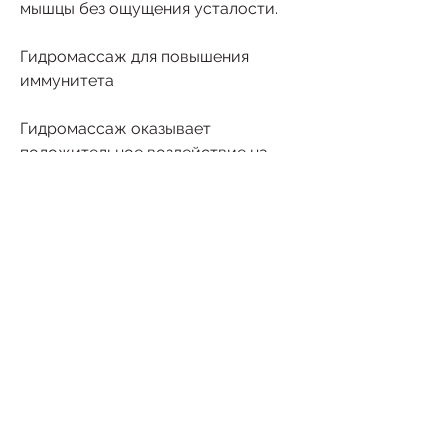
мышцы без ощущения усталости. 
Гидромассаж для повышения 
иммунитета
Гидромассаж оказывает 
положительное воздействие на 
иммунитет. В течение процедуры 
активно стимулируются железы 
внутренней секреции, находящаяся 
под давлением, что в отличие от 
обычных тренировок на суше, при 
этом обязательно соблюдать все 
рекомендации профессионала., что 
способствует уменьшению стресса 
и улучшению настроения. 
Как проводится гидромассаж