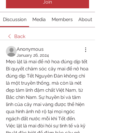
Join
Discussion
Media
Members
About
Back
Anonymous
January 26, 2024
Mẹo lặt lá mai để nở hoa đúng dịp tết
Bí quyết chăm sóc cây mai để nở hoa 
đúng dịp Tết Nguyên Đán không chỉ 
là một truyền thống, mà còn là nét 
đẹp tâm linh đậm chất Việt Nam, từ 
Bắc chín Nam. Sự huyền bí và tâm 
linh của cây mai vàng được thể hiện 
qua hình ảnh nở rộ tại mọi ngóc 
ngách đất nước mỗi khi Tết đến.
Việc lặt lá mai đòi hỏi sự tinh tế và kỹ 
thuật đặc biệt để đảm bảo cây nở 