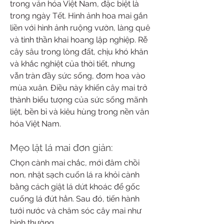
trong văn hóa Việt Nam, đặc biệt là 
trong ngày Tết. Hình ảnh hoa mai gắn 
liền với hình ảnh ruộng vườn, làng quê 
và tinh thần khai hoang lập nghiệp. Rễ 
cây sâu trong lòng đất, chịu khó khăn 
và khắc nghiệt của thời tiết, nhưng 
vẫn tràn đầy sức sống, đơm hoa vào 
mùa xuân. Điều này khiến cây mai trở 
thành biểu tượng của sức sống mãnh 
liệt, bền bỉ và kiêu hùng trong nền văn 
hóa Việt Nam.
Mẹo lặt lá mai đơn giản:
Chọn cành mai chắc, mới đâm chồi 
non, nhặt sạch cuốn lá ra khỏi cành 
bằng cách giật lá dứt khoác để gốc 
cuống lá đứt hẳn. Sau đó, tiến hành 
tưới nước và chăm sóc cây mai như 
bình thường.