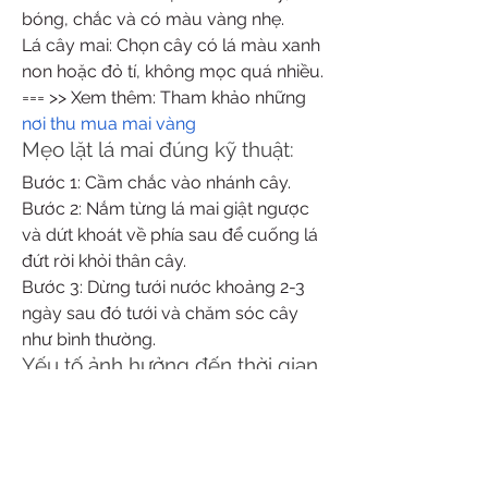
bóng, chắc và có màu vàng nhẹ.
Lá cây mai: Chọn cây có lá màu xanh 
non hoặc đỏ tí, không mọc quá nhiều.
=== >> Xem thêm: Tham khảo những 
nơi thu mua mai vàng
Mẹo lặt lá mai đúng kỹ thuật:
Bước 1: Cầm chắc vào nhánh cây.
Bước 2: Nắm từng lá mai giật ngược 
và dứt khoát về phía sau để cuống lá 
đứt rời khỏi thân cây.
Bước 3: Dừng tưới nước khoảng 2-3 
ngày sau đó tưới và chăm sóc cây 
như bình thường.
Yếu tố ảnh hưởng đến thời gian 
mai ra hoa:
Thời tiết: Lựa chọn ngày rằm tháng 
Chạp hoặc điều chỉnh dựa trên thời 
tiết. Thời tiết ấm mát là lúc lý tưởng.