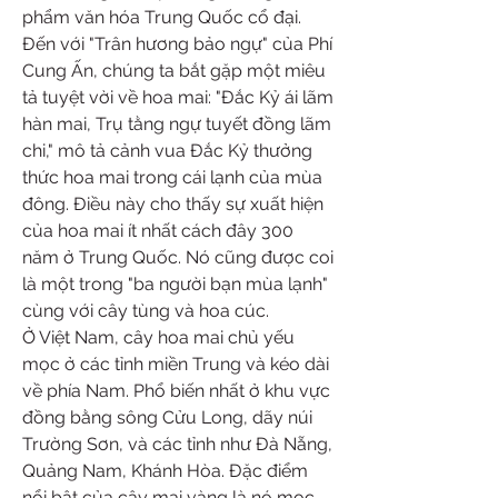
phẩm văn hóa Trung Quốc cổ đại.
Đến với "Trân hương bảo ngự" của Phí 
Cung Ấn, chúng ta bắt gặp một miêu 
tả tuyệt vời về hoa mai: "Đắc Kỷ ái lãm 
hàn mai, Trụ tằng ngự tuyết đồng lãm 
chi," mô tả cảnh vua Đắc Kỷ thưởng 
thức hoa mai trong cái lạnh của mùa 
đông. Điều này cho thấy sự xuất hiện 
của hoa mai ít nhất cách đây 300 
năm ở Trung Quốc. Nó cũng được coi 
là một trong "ba người bạn mùa lạnh" 
cùng với cây tùng và hoa cúc.
Ở Việt Nam, cây hoa mai chủ yếu 
mọc ở các tỉnh miền Trung và kéo dài 
về phía Nam. Phổ biến nhất ở khu vực 
đồng bằng sông Cửu Long, dãy núi 
Trường Sơn, và các tỉnh như Đà Nẵng, 
Quảng Nam, Khánh Hòa. Đặc điểm 
nổi bật của cây mai vàng là nó mọc 