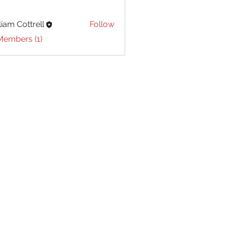
liam Cottrell
Follow
Cottrell
Members (1)