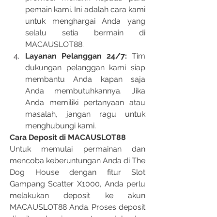
pemain kami. Ini adalah cara kami 
untuk menghargai Anda yang 
selalu setia bermain di 
MACAUSLOT88.
Layanan Pelanggan 24/7:
 Tim 
dukungan pelanggan kami siap 
membantu Anda kapan saja 
Anda membutuhkannya. Jika 
Anda memiliki pertanyaan atau 
masalah, jangan ragu untuk 
menghubungi kami.
Cara Deposit di MACAUSLOT88
Untuk memulai permainan dan 
mencoba keberuntungan Anda di The 
Dog House dengan fitur Slot 
Gampang Scatter X1000, Anda perlu 
melakukan deposit ke akun 
MACAUSLOT88 Anda. Proses deposit 