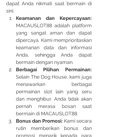
dapat Anda nikmati saat bermain di 
sini:
Keamanan dan Kepercayaan:
MACAUSLOT88 adalah platform 
yang sangat aman dan dapat 
dipercaya. Kami memprioritaskan 
keamanan data dan informasi 
Anda, sehingga Anda dapat 
bermain dengan nyaman.
Berbagai Pilihan Permainan:
Selain The Dog House, kami juga 
menawarkan berbagai 
permainan slot lain yang seru 
dan menghibur. Anda tidak akan 
pernah merasa bosan saat 
bermain di MACAUSLOT88.
Bonus dan Promosi:
 Kami secara 
rutin memberikan bonus dan 
promosi menarik kepada para 