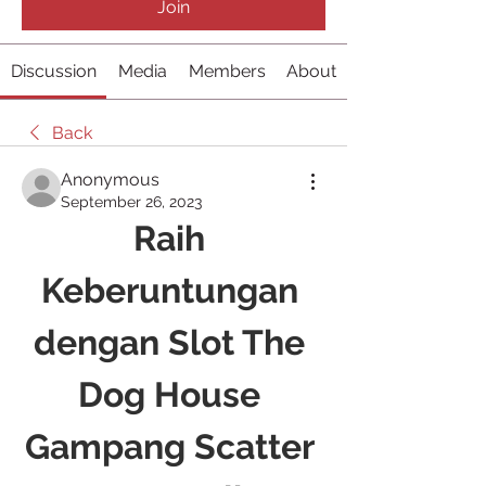
Join
Discussion
Media
Members
About
Back
Anonymous
September 26, 2023
Raih 
Keberuntungan 
dengan Slot The 
Dog House 
Gampang Scatter 