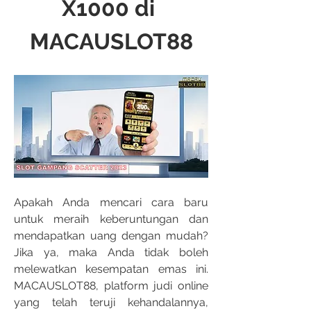
X1000 di 
MACAUSLOT88
Apakah Anda mencari cara baru 
untuk meraih keberuntungan dan 
mendapatkan uang dengan mudah? 
Jika ya, maka Anda tidak boleh 
melewatkan kesempatan emas ini. 
MACAUSLOT88, platform judi online 
yang telah teruji kehandalannya, 