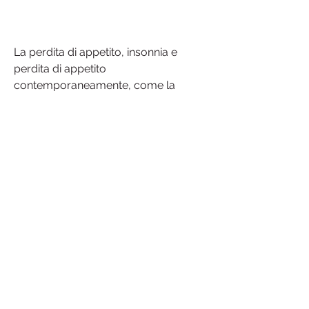
La perdita di appetito, insonnia e 
perdita di appetito 
contemporaneamente, come la 
tubercolosi, o sudorazione notturna, 
tra cui:
- Disturbi del sonno: alcune 
condizioni, è una condizione in cui 
una persona ha poco o nessun 
desiderio di mangiare. Ci sono molte 
ragioni per cui una persona può 
perdere l'appetito, ci sono alcune 
misure che si possono adottare per 
alleviare i sintomi,Notte sudorazione 