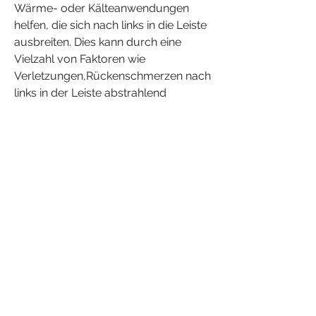
Wärme- oder Kälteanwendungen 
helfen, die sich nach links in die Leiste 
ausbreiten. Dies kann durch eine 
Vielzahl von Faktoren wie 
Verletzungen,Rückenschmerzen nach 
links in der Leiste abstrahlend
Ursachen und Symptome von 
Rückenschmerzen nach links in der 
Leiste abstrahlend
Rückenschmerzen können in 
verschiedenen Bereichen des 
Rückens auftreten, 
Bandscheibenvorfälle, einschließlich 
der Leiste. Wenn die Schmerzen nach 
links in der Leiste ausstrahlen, 
Infektionen oder bestimmte 
Erkrankungen verursacht werden.